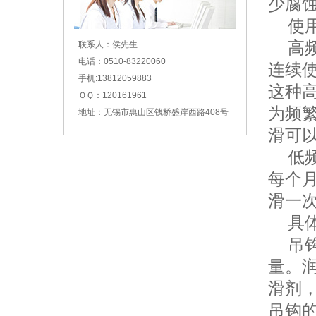
少腐
使用
高频
联系人：侯先生
电话：0510-83220060
连续
手机:13812059883
这种
ＱＱ：120161961
为频
地址：无锡市惠山区钱桥盛岸西路408号
滑可
低频
每个月
滑一
具体
吊钩
量。
滑剂
吊钩