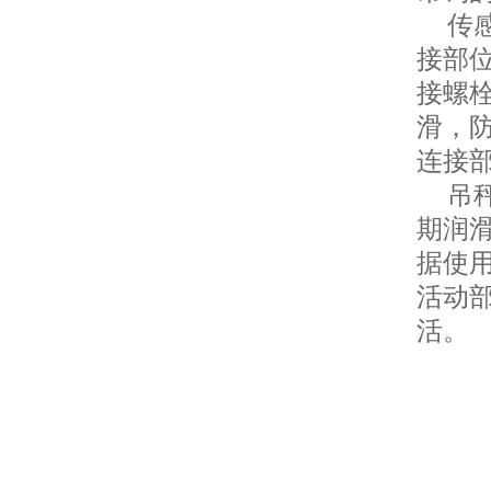
传感
接部
接螺
滑，
连接
吊秤
期润
据使
活动
活。